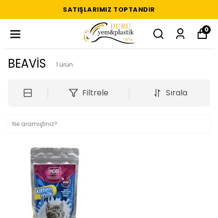
SATIŞLARIMIZ TOPTANDIR
0
BEAVİS
1
ürün
Filtrele
Sırala