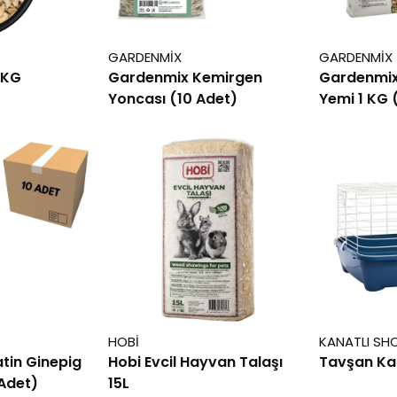
GARDENMİX
GARDENMİX
 KG
Gardenmix Kemirgen
Gardenmix
Yoncası (10 Adet)
Yemi 1 KG 
HOBİ
KANATLI SH
tin Ginepig
Hobi Evcil Hayvan Talaşı
Tavşan Ka
 Adet)
15L