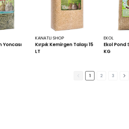
KANATLI SHOP
EKOL
n Yoncası
Kırpık Kemirgen Talaşı 15
Ekol Pond S
LT
KG
1
2
3