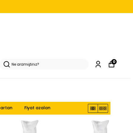
0
 artan
Fiyat azalan