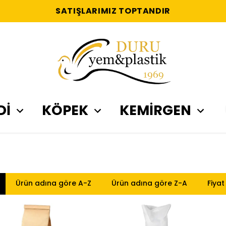
SATIŞLARIMIZ TOPTANDIR
Dİ
KÖPEK
KEMİRGEN
Ürün adına göre A-Z
Ürün adına göre Z-A
Fiyat