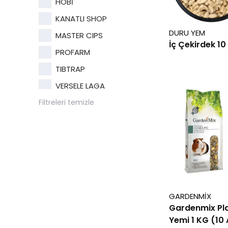
HOBİ
KANATLI SHOP
DURU YEM
MASTER CIPS
İç Çekirdek 10
PROFARM
TIBTRAP
VERSELE LAGA
Filtreleri temizle
GARDENMİX
Gardenmix Pla
Yemi 1 KG (10