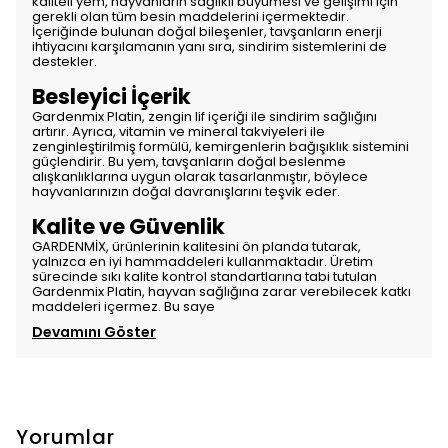
kaliteli yem, hayvanların sağlıklı büyümesi ve gelişimi için
gerekli olan tüm besin maddelerini içermektedir.
İçeriğinde bulunan doğal bileşenler, tavşanların enerji
ihtiyacını karşılamanın yanı sıra, sindirim sistemlerini de
destekler.
Besleyici İçerik
Gardenmix Platin, zengin lif içeriği ile sindirim sağlığını
artırır. Ayrıca, vitamin ve mineral takviyeleri ile
zenginleştirilmiş formülü, kemirgenlerin bağışıklık sistemini
güçlendirir. Bu yem, tavşanların doğal beslenme
alışkanlıklarına uygun olarak tasarlanmıştır, böylece
hayvanlarınızın doğal davranışlarını teşvik eder.
Kalite ve Güvenlik
GARDENMİX, ürünlerinin kalitesini ön planda tutarak,
yalnızca en iyi hammaddeleri kullanmaktadır. Üretim
sürecinde sıkı kalite kontrol standartlarına tabi tutulan
Gardenmix Platin, hayvan sağlığına zarar verebilecek katkı
maddeleri içermez. Bu saye
Devamını Göster
Yorumlar