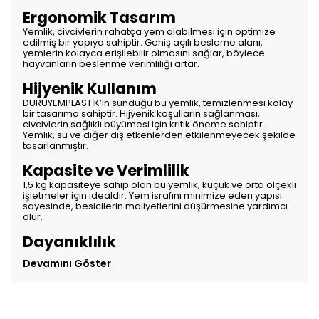
Ergonomik Tasarım
Yemlik, civcivlerin rahatça yem alabilmesi için optimize
edilmiş bir yapıya sahiptir. Geniş açılı besleme alanı,
yemlerin kolayca erişilebilir olmasını sağlar, böylece
hayvanların beslenme verimliliği artar.
Hijyenik Kullanım
DURUYEMPLASTİK’in sunduğu bu yemlik, temizlenmesi kolay
bir tasarıma sahiptir. Hijyenik koşulların sağlanması,
civcivlerin sağlıklı büyümesi için kritik öneme sahiptir.
Yemlik, su ve diğer dış etkenlerden etkilenmeyecek şekilde
tasarlanmıştır.
Kapasite ve Verimlilik
1,5 kg kapasiteye sahip olan bu yemlik, küçük ve orta ölçekli
işletmeler için idealdir. Yem israfını minimize eden yapısı
sayesinde, besicilerin maliyetlerini düşürmesine yardımcı
olur.
Dayanıklılık
Devamını Göster