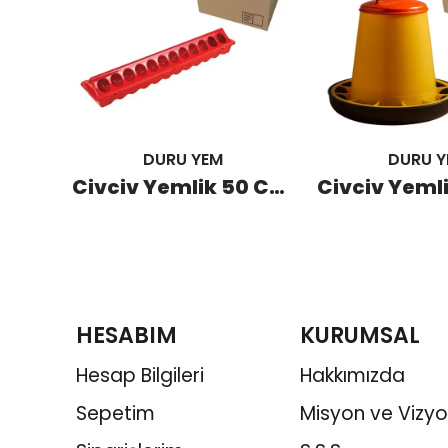
DURU YEM
DURU Y
Tavuk Yemlik 15 KG (15 Adet)
Civciv Yemlik 50 CM (80 Adet)
HESABIM
KURUMSAL
Hesap Bilgileri
Hakkımızda
Sepetim
Misyon ve Vizy