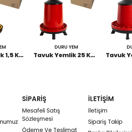
EM
DURU YEM
D
Civciv Yemlik 1,5 KG Üstten Dolum (110 Adet)
Tavuk Yemlik 25 KG Ayaklı (12 Adet)
SİPARİŞ
İLETİŞİM
Mesafeli Satış
İletişim
Sözleşmesi
onumuz
Sipariş Takip
Ödeme Ve Teslimat