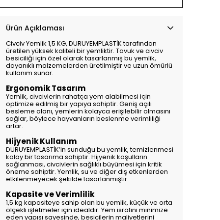
Ürün Açıklaması
Civciv Yemlik 1,5 KG, DURUYEMPLASTİK tarafından
üretilen yüksek kaliteli bir yemliktir. Tavuk ve civciv
besiciliği için özel olarak tasarlanmış bu yemlik,
dayanıklı malzemelerden üretilmiştir ve uzun ömürlü
kullanım sunar.
Ergonomik Tasarım
Yemlik, civcivlerin rahatça yem alabilmesi için
optimize edilmiş bir yapıya sahiptir. Geniş açılı
besleme alanı, yemlerin kolayca erişilebilir olmasını
sağlar, böylece hayvanların beslenme verimliliği
artar.
Hijyenik Kullanım
DURUYEMPLASTİK’in sunduğu bu yemlik, temizlenmesi
kolay bir tasarıma sahiptir. Hijyenik koşulların
sağlanması, civcivlerin sağlıklı büyümesi için kritik
öneme sahiptir. Yemlik, su ve diğer dış etkenlerden
etkilenmeyecek şekilde tasarlanmıştır.
Kapasite ve Verimlilik
1,5 kg kapasiteye sahip olan bu yemlik, küçük ve orta
ölçekli işletmeler için idealdir. Yem israfını minimize
eden yapısı sayesinde, besicilerin maliyetlerini