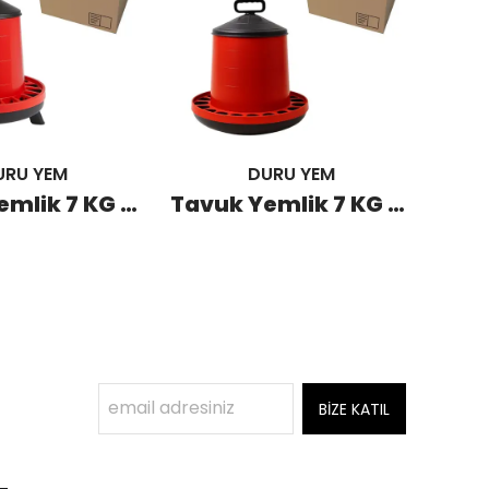
URU YEM
DURU YEM
Tavuk Yemlik 7 KG Ayaklı (40 Adet)
Tavuk Yemlik 7 KG (40 Adet)
BİZE KATIL