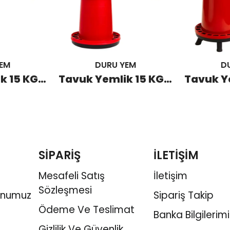
EM
DURU YEM
D
Tavuk Yemlik 15 KG Ayaklı (5 Adet)
Tavuk Yemlik 15 KG (5 Adet)
SİPARİŞ
İLETİŞİM
Mesafeli Satış
İletişim
Sözleşmesi
onumuz
Sipariş Takip
Ödeme Ve Teslimat
Banka Bilgilerimi
Gizlilik Ve Güvenlik