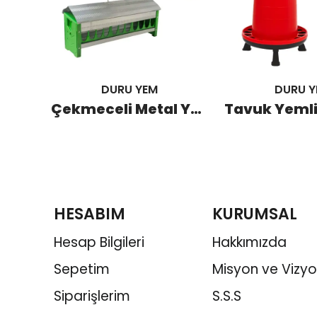
DURU YEM
DURU Y
Tavuk Yemlik 7 KG Ayaklı (40 Adet)
Çekmeceli Metal Yemlik 60 CM (5 Adet)
HESABIM
KURUMSAL
Hesap Bilgileri
Hakkımızda
Sepetim
Misyon ve Vizy
Siparişlerim
S.S.S