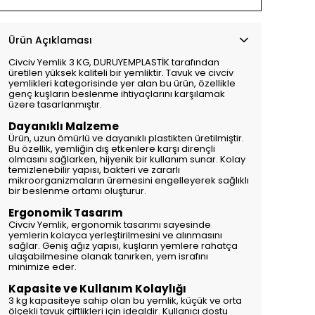
Ürün Açıklaması
Civciv Yemlik 3 KG, DURUYEMPLASTİK tarafından
üretilen yüksek kaliteli bir yemliktir. Tavuk ve civciv
yemlikleri kategorisinde yer alan bu ürün, özellikle
genç kuşların beslenme ihtiyaçlarını karşılamak
üzere tasarlanmıştır.
Dayanıklı Malzeme
Ürün, uzun ömürlü ve dayanıklı plastikten üretilmiştir.
Bu özellik, yemliğin dış etkenlere karşı dirençli
olmasını sağlarken, hijyenik bir kullanım sunar. Kolay
temizlenebilir yapısı, bakteri ve zararlı
mikroorganizmaların üremesini engelleyerek sağlıklı
bir beslenme ortamı oluşturur.
Ergonomik Tasarım
Civciv Yemlik, ergonomik tasarımı sayesinde
yemlerin kolayca yerleştirilmesini ve alınmasını
sağlar. Geniş ağız yapısı, kuşların yemlere rahatça
ulaşabilmesine olanak tanırken, yem israfını
minimize eder.
Kapasite ve Kullanım Kolaylığı
3 kg kapasiteye sahip olan bu yemlik, küçük ve orta
ölçekli tavuk çiftlikleri için idealdir. Kullanıcı dostu