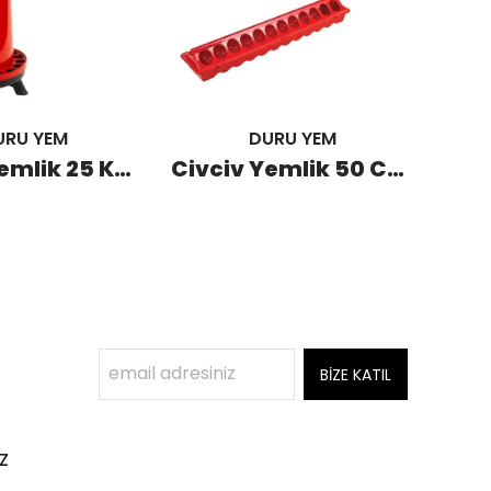
URU YEM
DURU YEM
Tavuk Yemlik 25 KG Ayaklı (12 Adet)
Civciv Yemlik 50 CM (80 Adet)
BİZE KATIL
z