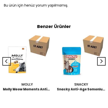
Bu ürün için henüz yorum yapılmamış.
Benzer Ürünler
MOLLY
SNACKY
Molly Meow Moments Anti-Hairball Tüy Yumağı Kontrolü İçin Kedi Ödül Maması 60 GR (12 Adet)
Snacky Anti-Age Somonlu Kedi Crunch Ödül 60 GR (10 Adet)