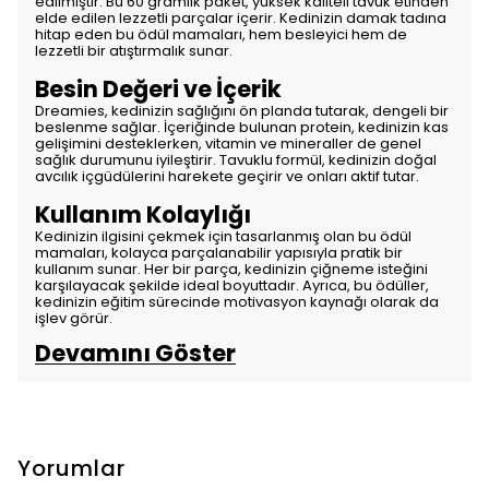
edilmiştir. Bu 60 gramlık paket, yüksek kaliteli tavuk etinden
elde edilen lezzetli parçalar içerir. Kedinizin damak tadına
hitap eden bu ödül mamaları, hem besleyici hem de
lezzetli bir atıştırmalık sunar.
Besin Değeri ve İçerik
Dreamies, kedinizin sağlığını ön planda tutarak, dengeli bir
beslenme sağlar. İçeriğinde bulunan protein, kedinizin kas
gelişimini desteklerken, vitamin ve mineraller de genel
sağlık durumunu iyileştirir. Tavuklu formül, kedinizin doğal
avcılık içgüdülerini harekete geçirir ve onları aktif tutar.
Kullanım Kolaylığı
Kedinizin ilgisini çekmek için tasarlanmış olan bu ödül
mamaları, kolayca parçalanabilir yapısıyla pratik bir
kullanım sunar. Her bir parça, kedinizin çiğneme isteğini
karşılayacak şekilde ideal boyuttadır. Ayrıca, bu ödüller,
kedinizin eğitim sürecinde motivasyon kaynağı olarak da
işlev görür.
Devamını Göster
Yorumlar