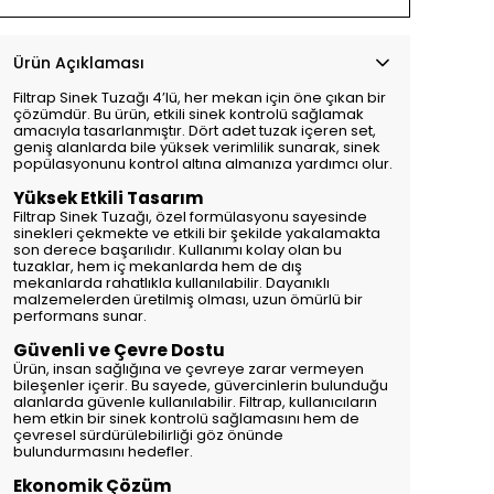
Ürün Açıklaması
Filtrap Sinek Tuzağı 4’lü, her mekan için öne çıkan bir
çözümdür. Bu ürün, etkili sinek kontrolü sağlamak
amacıyla tasarlanmıştır. Dört adet tuzak içeren set,
geniş alanlarda bile yüksek verimlilik sunarak, sinek
popülasyonunu kontrol altına almanıza yardımcı olur.
Yüksek Etkili Tasarım
Filtrap Sinek Tuzağı, özel formülasyonu sayesinde
sinekleri çekmekte ve etkili bir şekilde yakalamakta
son derece başarılıdır. Kullanımı kolay olan bu
tuzaklar, hem iç mekanlarda hem de dış
mekanlarda rahatlıkla kullanılabilir. Dayanıklı
malzemelerden üretilmiş olması, uzun ömürlü bir
performans sunar.
Güvenli ve Çevre Dostu
Ürün, insan sağlığına ve çevreye zarar vermeyen
bileşenler içerir. Bu sayede, güvercinlerin bulunduğu
alanlarda güvenle kullanılabilir. Filtrap, kullanıcıların
hem etkin bir sinek kontrolü sağlamasını hem de
çevresel sürdürülebilirliği göz önünde
bulundurmasını hedefler.
Ekonomik Çözüm