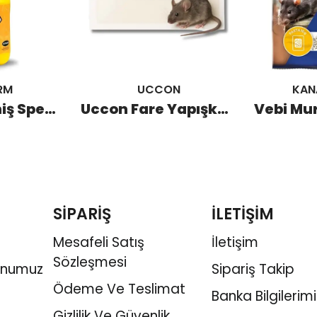
RM
UCCON
KAN
Virkon S Geniş Spektrumlu Dezenfektan 1 KG
Uccon Fare Yapışkan Tuzağı 10'lu
SİPARİŞ
İLETİŞİM
Mesafeli Satış
İletişim
Sözleşmesi
onumuz
Sipariş Takip
Ödeme Ve Teslimat
Banka Bilgilerimi
Gizlilik Ve Güvenlik