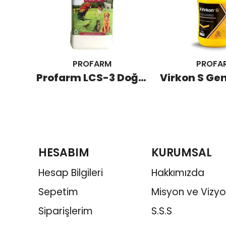
PROFARM
PROFA
Filtrap Yapışkanlı Fare Tuzağı 2'li
Profarm LCS-3 Doğal Pire, Kene ve Haşere Temizleme Tozu 120 GR
HESABIM
KURUMSAL
Hesap Bilgileri
Hakkımızda
Sepetim
Misyon ve Vizy
Siparişlerim
S.S.S