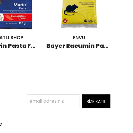
ATLI SHOP
ENVU
Vebi Murin Pasta Fare Zehri 100 GR
Bayer Racumin Pasta Fare Zehiri 100 GR
BİZE KATIL
z