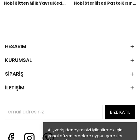
Hobi Kitten Milk Yavru Kediler İçin Süt Tozu 200 GR
Hobi Sterilised Paste Kısır Kediler İçin Kalsiyum Ve Biotin Pastası 100 GR (12 Adet)
HESABIM
KURUMSAL
SİPARİŞ
İLETİŞİM
BİZE KATIL
Alışveriş deneyiminizi iyileştirmek için
yasal düzenlemelere uygun çerezler