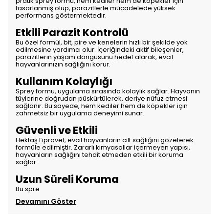
pratik sprey formu, hem kediler hem de köpekler için
tasarlanmış olup, parazitlerle mücadelede yüksek
performans göstermektedir.
Etkili Parazit Kontrolü
Bu özel formül, bit, pire ve kenelerin hızlı bir şekilde yok
edilmesine yardımcı olur. İçeriğindeki aktif bileşenler,
parazitlerin yaşam döngüsünü hedef alarak, evcil
hayvanlarınızın sağlığını korur.
Kullanım Kolaylığı
Sprey formu, uygulama sırasında kolaylık sağlar. Hayvanın
tüylerine doğrudan püskürtülerek, deriye nüfuz etmesi
sağlanır. Bu sayede, hem kediler hem de köpekler için
zahmetsiz bir uygulama deneyimi sunar.
Güvenli ve Etkili
Hektaş Fiprovet, evcil hayvanların cilt sağlığını gözeterek
formüle edilmiştir. Zararlı kimyasallar içermeyen yapısı,
hayvanların sağlığını tehdit etmeden etkili bir koruma
sağlar.
Uzun Süreli Koruma
Bu spre
Devamını Göster