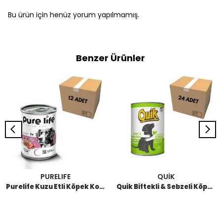
Bu ürün için henüz yorum yapılmamış.
Benzer Ürünler
PURELIFE
QUİK
Purelife Kuzu Etli Köpek Konservesi 400 GR (12 Adet)
Quik Biftekli & Sebzeli Köpek Konserve 415 GR (24 Adet)