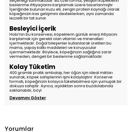
seçeneği sunmaktadır. Bu özel formül, yetişkin köpeklerin
beslenme ihtiyaçlarını karşılamak üzere tasarlanmıştır.
İçeriğinde bulunan kuzu eti, zengin protein kaynağı olarak
köpeğinizin kas gelişimini desteklerken, aynı zamanda
lezzetli bir tat sunar.
Besleyici İçerik
Hobi’nin bu konservesi, köpeklerin günlük enerji ihtiyacını
karşılamak için gerekli olan vitamin ve mineralleri
içermektedir. Doğal bileşenler kullanılarak üretilen bu
mama, yapay katkı maddeleri ve koruyucular
içermemektedir. Böylece, köpeğinizin sağlığına zarar
vermeden, dengeli bir beslenme sağlamaktadır.
Kolay Tüketim
400 gramlık pratik ambalajı, her öğün için ideal miktarı
sunarak, köpek sahiplerinin işini kolaylaştırır. Konserve
formatı, köpeğinizin kolayca tüketebilmesi için yumuşak bir
dokuya sahiptir. Ayrıca, açıldıktan sonra buzdolabında
saklanabilir, böyl
Devamını Göster
Yorumlar