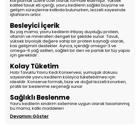
karşılamak üzere özel olarak formüle edilmiştir. Yüksek
kaliteli tavuk eti içeriği, yavru kedilerin sağlıklı büyüme ve
gelişim süreçlerine katkıda bulunurken, lezzeti sayesinde
iştahlarını artırır.
Besleyici İçerik
Bu yaş mama, yavru kedilerin ihtiyaç duyduğu protein,
vitamin ve mineralleri dengeli bir şekilde sunar. Tavuk,
yüksek biyolojik değere sahip bir protein kaynağı olarak,
kas gelişimini destekler. Ayrıca, içerdiği omega-3 ve
omega-6 yağ asitleri, sağlıklı bir deri ve parlak bir tüy yapısı
için gereklidir.
Kolay Tüketim
Hobi Tavuklu Yavru Kedi Konservesi, yumuşak dokusu
sayesinde yavru kedilerin kolayca tüketebilmesi için
idealdir. Konserve formatı, taze ve doğal lezzeti korurken,
pratik bir beslenme seçeneği sunar.
Sağlıklı Beslenme
Yavru kedilerin sindirim sistemine uygun olarak tasarlanmış
bu mama, katkı maddeleri
Devamını Göster