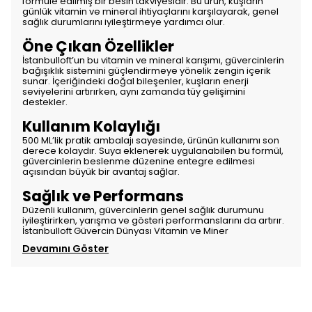
formüle edilmiş bir besin takviyesidir. Bu ürün, kuşların
günlük vitamin ve mineral ihtiyaçlarını karşılayarak, genel
sağlık durumlarını iyileştirmeye yardımcı olur.
Öne Çıkan Özellikler
İstanbulloft’un bu vitamin ve mineral karışımı, güvercinlerin
bağışıklık sistemini güçlendirmeye yönelik zengin içerik
sunar. İçeriğindeki doğal bileşenler, kuşların enerji
seviyelerini artırırken, aynı zamanda tüy gelişimini
destekler.
Kullanım Kolaylığı
500 ML’lik pratik ambalajı sayesinde, ürünün kullanımı son
derece kolaydır. Suya eklenerek uygulanabilen bu formül,
güvercinlerin beslenme düzenine entegre edilmesi
açısından büyük bir avantaj sağlar.
Sağlık ve Performans
Düzenli kullanım, güvercinlerin genel sağlık durumunu
iyileştirirken, yarışma ve gösteri performanslarını da artırır.
İstanbulloft Güvercin Dünyası Vitamin ve Miner
Devamını Göster