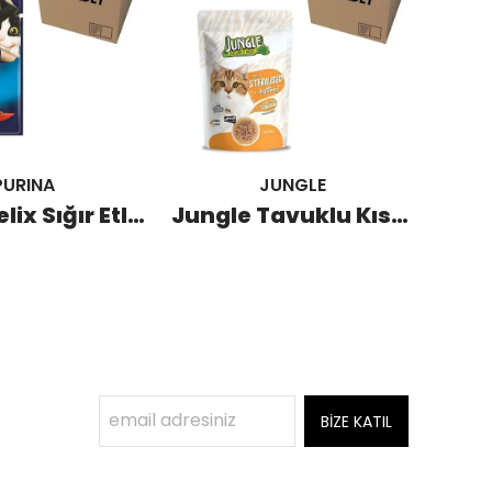
PURINA
JUNGLE
Purina Felix Sığır Etli Kedi Pouch 85 GR (26 Adet)
Jungle Tavuklu Kısır Kedi Pouch 100 GR (24 Adet)
BİZE KATIL