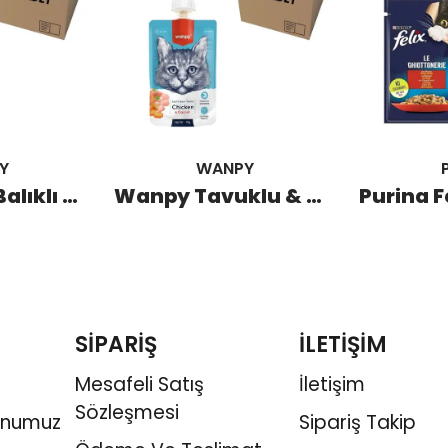
Y
WANPY
Wanpy Ton Balıklı & Tavuklu Kedi Pouch 70 GR (10 Adet)
Wanpy Tavuklu & Havuçlu Kedi Et Ezmesi 90 GR (10 Adet)
SİPARİŞ
İLETİŞİM
Mesafeli Satış
İletişim
Sözleşmesi
onumuz
Sipariş Takip