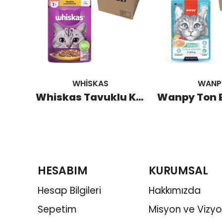
WHİSKAS
WANP
Royal Canin British Shorthair Yetişkin Kedi Pouch 85 GR (12 Adet)
Whiskas Tavuklu Kedi Pouch 85 GR (28 Adet)
HESABIM
KURUMSAL
Hesap Bilgileri
Hakkımızda
Sepetim
Misyon ve Vizy