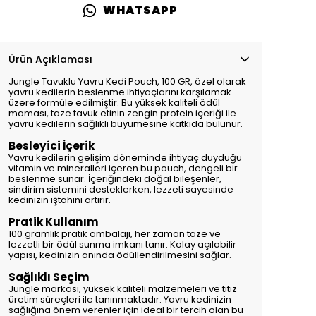
WHATSAPP
Ürün Açıklaması
Jungle Tavuklu Yavru Kedi Pouch, 100 GR, özel olarak
yavru kedilerin beslenme ihtiyaçlarını karşılamak
üzere formüle edilmiştir. Bu yüksek kaliteli ödül
maması, taze tavuk etinin zengin protein içeriği ile
yavru kedilerin sağlıklı büyümesine katkıda bulunur.
Besleyici İçerik
Yavru kedilerin gelişim döneminde ihtiyaç duyduğu
vitamin ve mineralleri içeren bu pouch, dengeli bir
beslenme sunar. İçeriğindeki doğal bileşenler,
sindirim sistemini desteklerken, lezzeti sayesinde
kedinizin iştahını artırır.
Pratik Kullanım
100 gramlık pratik ambalajı, her zaman taze ve
lezzetli bir ödül sunma imkanı tanır. Kolay açılabilir
yapısı, kedinizin anında ödüllendirilmesini sağlar.
Sağlıklı Seçim
Jungle markası, yüksek kaliteli malzemeleri ve titiz
üretim süreçleri ile tanınmaktadır. Yavru kedinizin
sağlığına önem verenler için ideal bir tercih olan bu