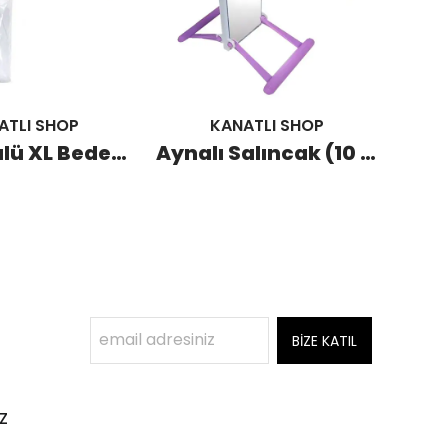
ATLI SHOP
KANATLI SHOP
Kafes Tülü XL Beden (10 Adet)
Aynalı Salıncak (10 Adet)
BİZE KATIL
z