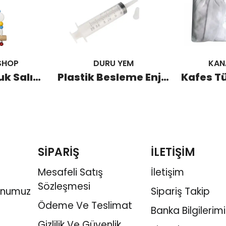
SHOP
DURU YEM
KAN
Büyük Boncuk Salıncak (10 Adet)
Plastik Besleme Enjektörü (25 Adet)
SİPARİŞ
İLETİŞİM
Mesafeli Satış
İletişim
Sözleşmesi
onumuz
Sipariş Takip
Ödeme Ve Teslimat
Banka Bilgilerimi
Gizlilik Ve Güvenlik