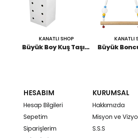
KANATLI SHOP
KANATLI 
Tünek Başı (50 Adet)
Büyük Boy Kuş Taşıma Kutusu (25 Adet)
HESABIM
KURUMSAL
Hesap Bilgileri
Hakkımızda
Sepetim
Misyon ve Vizy
Siparişlerim
S.S.S