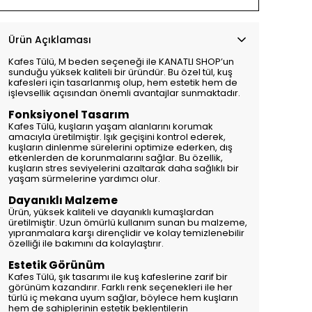
Ürün Açıklaması
Kafes Tülü, M beden seçeneği ile KANATLI SHOP’un
sunduğu yüksek kaliteli bir üründür. Bu özel tül, kuş
kafesleri için tasarlanmış olup, hem estetik hem de
işlevsellik açısından önemli avantajlar sunmaktadır.
Fonksiyonel Tasarım
Kafes Tülü, kuşların yaşam alanlarını korumak
amacıyla üretilmiştir. Işık geçişini kontrol ederek,
kuşların dinlenme sürelerini optimize ederken, dış
etkenlerden de korunmalarını sağlar. Bu özellik,
kuşların stres seviyelerini azaltarak daha sağlıklı bir
yaşam sürmelerine yardımcı olur.
Dayanıklı Malzeme
Ürün, yüksek kaliteli ve dayanıklı kumaşlardan
üretilmiştir. Uzun ömürlü kullanım sunan bu malzeme,
yıpranmalara karşı dirençlidir ve kolay temizlenebilir
özelliği ile bakımını da kolaylaştırır.
Estetik Görünüm
Kafes Tülü, şık tasarımı ile kuş kafeslerine zarif bir
görünüm kazandırır. Farklı renk seçenekleri ile her
türlü iç mekana uyum sağlar, böylece hem kuşların
hem de sahiplerinin estetik beklentilerin