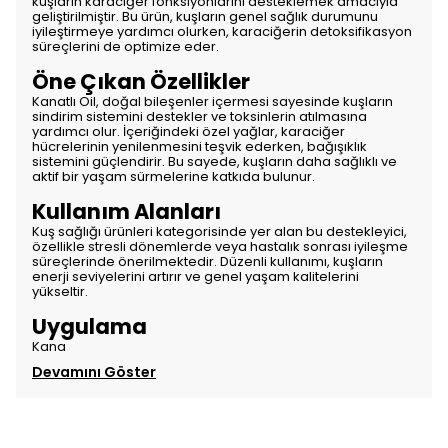
kuşların karaciğer fonksiyonlarını desteklemek amacıyla
geliştirilmiştir. Bu ürün, kuşların genel sağlık durumunu
iyileştirmeye yardımcı olurken, karaciğerin detoksifikasyon
süreçlerini de optimize eder.
Öne Çıkan Özellikler
Kanatlı Oil, doğal bileşenler içermesi sayesinde kuşların
sindirim sistemini destekler ve toksinlerin atılmasına
yardımcı olur. İçeriğindeki özel yağlar, karaciğer
hücrelerinin yenilenmesini teşvik ederken, bağışıklık
sistemini güçlendirir. Bu sayede, kuşların daha sağlıklı ve
aktif bir yaşam sürmelerine katkıda bulunur.
Kullanım Alanları
Kuş sağlığı ürünleri kategorisinde yer alan bu destekleyici,
özellikle stresli dönemlerde veya hastalık sonrası iyileşme
süreçlerinde önerilmektedir. Düzenli kullanımı, kuşların
enerji seviyelerini artırır ve genel yaşam kalitelerini
yükseltir.
Uygulama
Kana
Devamını Göster