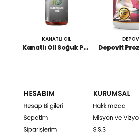
KANATLI OIL
DEPOV
Versele Laga Oropharma Supervit Güvercin Vitamin-iz Element Karışımı (40 Adet)
Kanatlı Oil Soğuk Pres Nijer Tohumu Yağı 250 ML
HESABIM
KURUMSAL
Hesap Bilgileri
Hakkımızda
Sepetim
Misyon ve Vizy
Siparişlerim
S.S.S