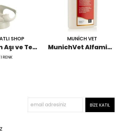
ATLI SHOP
MUNİCH VET
Güvercin Aşı ve Tedavi Kabı (10 Adet)
MunichVet Alfamin İshal Sallabaş ve Kuruma Ürünü 1 LT
1 RENK
BİZE KATIL
z