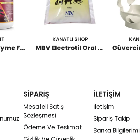
IT
KANATLI SHOP
KAN
Depovit Prozyme F5 Probiyotik ve Multienzimler 1 KG
MBV Electrotil Oral Toz 100 GR
SİPARİŞ
İLETİŞİM
Mesafeli Satış
İletişim
Sözleşmesi
onumuz
Sipariş Takip
Ödeme Ve Teslimat
Banka Bilgilerimi
Gizlilik Ve Güvenlik