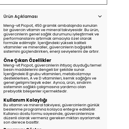
Ürün Açıklaması
Meng-vit Picpot, 450 gramlık ambalajında sunulan
bir güvercin vitamin ve mineral takviyesidir. Bu ürün,
güvercinlerin genel sağlık durumunu iyileştirmek ve
performanslarını artırmak amacıyla özel olarak
formüle edilmiştir. İçeriğindeki yüksek kaliteli
vitaminler ve mineraller, güvercinlerin bağışıklık
sistemini güçlendirirken, enerji seviyelerini de artırır.
Öne Çıkan Özellikler
Meng-vit Picpot, güvercinlerin ihtiyaç duyduğu temel
besin maddelerini dengeli bir şekilde sunar.
İçeriğindeki B grubu vitaminleri, metabolizmayı
desteklerken, A ve D vitaminleri, kemik sağlığını ve
genel gelişimi teşvik eder. Ayrıca, ürün, sindirim
sisteminin sağlıklı çalışmasına yardımcı olan
prebiyotik bileşenler içermektedir.
Kullanım Kolaylığı
Bu vitamin ve mineral takviyesi, güvercinlerin günlük
beslenme programına kolayca entegre edilebilir.
Kullanıcı dostu formu sayesinde, güvercinlerinize
düzenli olarak vermeniz gereken miktarı ayarlamak
son derece basittir.