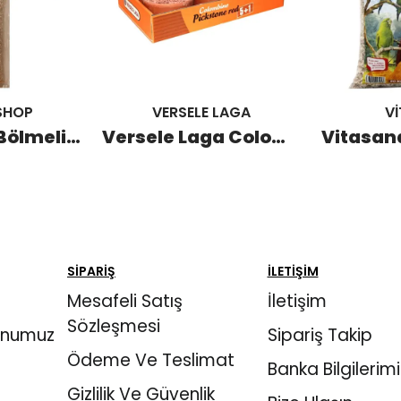
SHOP
VERSELE LAGA
V
Stone Sand Bölmeli 1 KG (20 Adet)
Versele Laga Colombine Pickstone Red 5+1
SİPARİŞ
İLETİŞİM
Mesafeli Satış
İletişim
Sözleşmesi
onumuz
Sipariş Takip
Ödeme Ve Teslimat
Banka Bilgilerimi
Gizlilik Ve Güvenlik