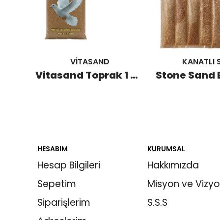
VİTASAND
KANATLI 
Düz Mineral Kabı (5 Adet)
Vitasand Toprak 1 KG (20 Adet)
HESABIM
KURUMSAL
Hesap Bilgileri
Hakkımızda
Sepetim
Misyon ve Vizy
Siparişlerim
S.S.S