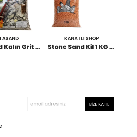
İTASAND
KANATLI SHOP
Vitasand Kalın Grit 20 KG
Stone Sand Kil 1 KG (20 Adet)
BİZE KATIL
z