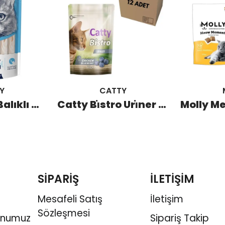
Y
CATTY
Wanpy Ton Balıklı Krema Kedi Ödülü (25 Adet)
Catty Bi̇stro Uri̇ner Tavuklu Yaban Mersi̇nli̇ Kedi̇ Ödülü 60 GR (12 Adet)
SİPARİŞ
İLETİŞİM
Mesafeli Satış
İletişim
Sözleşmesi
onumuz
Sipariş Takip