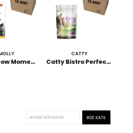
MOLLY
CATTY
Molly Meow Moments Anti-Hairball Tüy Yumağı Kontrolü İçin Kedi Ödül Maması 60 GR (12 Adet)
Catty Bistro Perfect Mix Kuzu Tavuk Somonlu Kedi Ödülü 60 GR (12 Adet)
BİZE KATIL