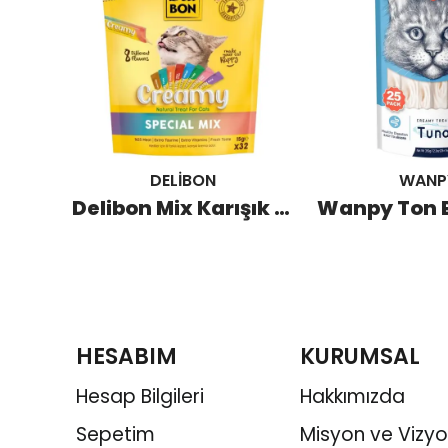
DELİBON
WANP
Wanpy Tavuklu Krema Kedi Ödülü (25 Adet)
Delibon Mix Karışık Krema Kedi Ödülü 32x15 GR
HESABIM
KURUMSAL
Hesap Bilgileri
Hakkımızda
Sepetim
Misyon ve Vizy