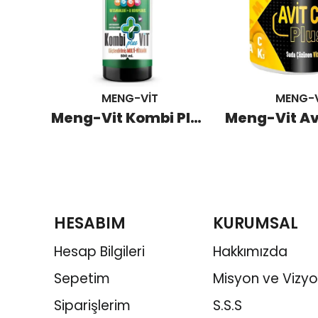
MENG-VİT
MENG-V
Kanatlı Oil Kenevir Tohumu Yağı 250 ML
Meng-Vit Kombi Plus Vit 500 ML
HESABIM
KURUMSAL
Hesap Bilgileri
Hakkımızda
Sepetim
Misyon ve Vizy
Siparişlerim
S.S.S