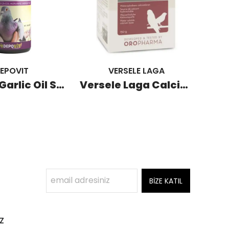
EPOVIT
VERSELE LAGA
Depovit Garlic Oil Sarımsak Yağı 380 ML
Versele Laga Calci-Lüx Kalsiyum Desteği 150 GR
BİZE KATIL
z