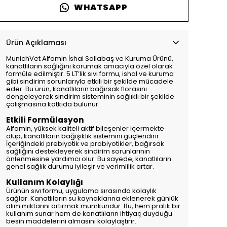
WHATSAPP
Ürün Açıklaması
MunichVet Alfamin İshal Sallabaş ve Kuruma Ürünü,
kanatlıların sağlığını korumak amacıyla özel olarak
formüle edilmiştir. 5 LT’lik sıvı formu, ishal ve kuruma
gibi sindirim sorunlarıyla etkili bir şekilde mücadele
eder. Bu ürün, kanatlıların bağırsak florasını
dengeleyerek sindirim sisteminin sağlıklı bir şekilde
çalışmasına katkıda bulunur.
Etkili Formülasyon
Alfamin, yüksek kaliteli aktif bileşenler içermekte
olup, kanatlıların bağışıklık sistemini güçlendirir.
İçeriğindeki prebiyotik ve probiyotikler, bağırsak
sağlığını destekleyerek sindirim sorunlarının
önlenmesine yardımcı olur. Bu sayede, kanatlıların
genel sağlık durumu iyileşir ve verimlilik artar.
Kullanım Kolaylığı
Ürünün sıvı formu, uygulama sırasında kolaylık
sağlar. Kanatlıların su kaynaklarına eklenerek günlük
alım miktarını artırmak mümkündür. Bu, hem pratik bir
kullanım sunar hem de kanatlıların ihtiyaç duyduğu
besin maddelerini almasını kolaylaştırır.