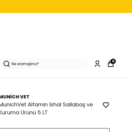
0
MUNİCH VET
MunichVet Alfamin İshal Sallabaş ve
Kuruma Ürünü 5 LT