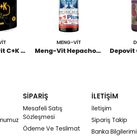
İT
MENG-VİT
D
Meng-Vit Avit C+K Plus 100 GR
Meng-Vit Hepachol Plus 500 ML
SİPARİŞ
İLETİŞİM
Mesafeli Satış
İletişim
Sözleşmesi
onumuz
Sipariş Takip
Ödeme Ve Teslimat
Banka Bilgilerimi