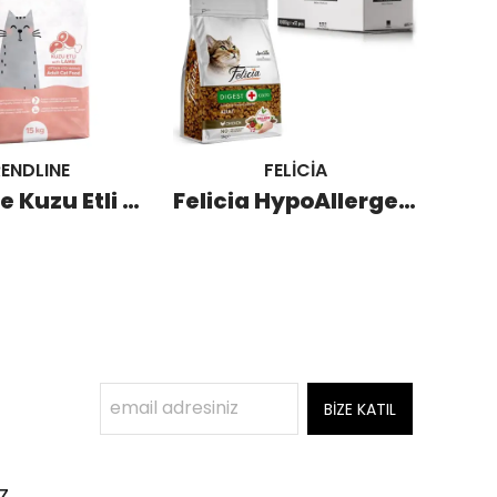
ENDLINE
FELİCİA
Trendline Kuzu Etli Yetişkin Kedi Maması 15 KG
Felicia HypoAllergenic Kolajenli Tavuklu Az Tahıllı Yetişkin Kedi Maması 12x1 KG
BİZE KATIL
z