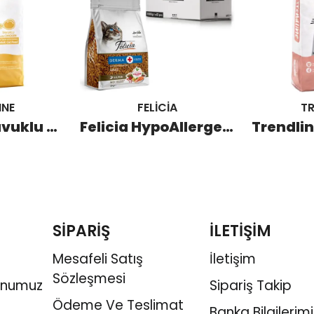
INE
FELİCİA
TR
Trendline Tavuklu Yetişkin Kedi Maması 15 KG
Felicia HypoAllergenic Kolajenli Somonlu Az Tahıllı Yetişkin Kedi Maması 12x1 KG
SİPARİŞ
İLETİŞİM
Mesafeli Satış
İletişim
Sözleşmesi
onumuz
Sipariş Takip
Ödeme Ve Teslimat
Banka Bilgilerimi