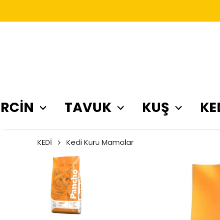
RCİN
TAVUK
KUŞ
KE
KEDİ
Kedi Kuru Mamalar