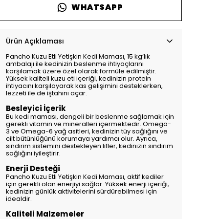
WHATSAPP
Ürün Açıklaması
Pancho Kuzu Etli Yetişkin Kedi Maması, 15 kg’lık
ambalajı ile kedinizin beslenme ihtiyaçlarını
karşılamak üzere özel olarak formüle edilmiştir.
Yüksek kaliteli kuzu eti içeriği, kedinizin protein
ihtiyacını karşılayarak kas gelişimini desteklerken,
lezzeti ile de iştahını açar.
Besleyici İçerik
Bu kedi maması, dengeli bir beslenme sağlamak için
gerekli vitamin ve mineralleri içermektedir. Omega-
3 ve Omega-6 yağ asitleri, kedinizin tüy sağlığını ve
cilt bütünlüğünü korumaya yardımcı olur. Ayrıca,
sindirim sistemini destekleyen lifler, kedinizin sindirim
sağlığını iyileştirir.
Enerji Desteği
Pancho Kuzu Etli Yetişkin Kedi Maması, aktif kediler
için gerekli olan enerjiyi sağlar. Yüksek enerji içeriği,
kedinizin günlük aktivitelerini sürdürebilmesi için
idealdir.
Kaliteli Malzemeler