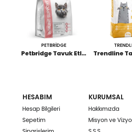
PETBRİDGE
TRENDL
Petbridge Somonlu Kısırlaştırılmış Kedi Maması 2 KG
Petbridge Tavuk Etli Yavru Kedi Maması 2 KG
HESABIM
KURUMSAL
Hesap Bilgileri
Hakkımızda
Sepetim
Misyon ve Vizy
Siparişlerim
S.S.S