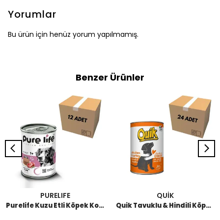
Yorumlar
Bu ürün için henüz yorum yapılmamış.
Benzer Ürünler
PURELIFE
QUİK
Purelife Kuzu Etli Köpek Konservesi 400 GR (12 Adet)
Quik Tavuklu & Hindili Köpek Konserve 415 GR (24 Adet)