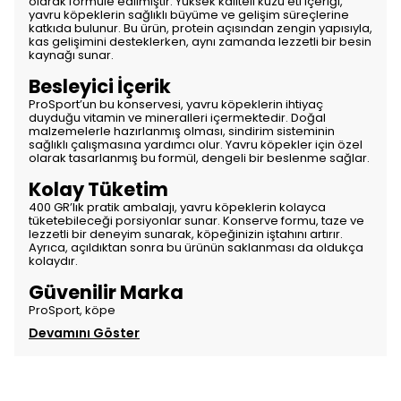
olarak formüle edilmiştir. Yüksek kaliteli kuzu eti içeriği,
yavru köpeklerin sağlıklı büyüme ve gelişim süreçlerine
katkıda bulunur. Bu ürün, protein açısından zengin yapısıyla,
kas gelişimini desteklerken, aynı zamanda lezzetli bir besin
kaynağı sunar.
Besleyici İçerik
ProSport’un bu konservesi, yavru köpeklerin ihtiyaç
duyduğu vitamin ve mineralleri içermektedir. Doğal
malzemelerle hazırlanmış olması, sindirim sisteminin
sağlıklı çalışmasına yardımcı olur. Yavru köpekler için özel
olarak tasarlanmış bu formül, dengeli bir beslenme sağlar.
Kolay Tüketim
400 GR’lık pratik ambalajı, yavru köpeklerin kolayca
tüketebileceği porsiyonlar sunar. Konserve formu, taze ve
lezzetli bir deneyim sunarak, köpeğinizin iştahını artırır.
Ayrıca, açıldıktan sonra bu ürünün saklanması da oldukça
kolaydır.
Güvenilir Marka
ProSport, köpe
Devamını Göster