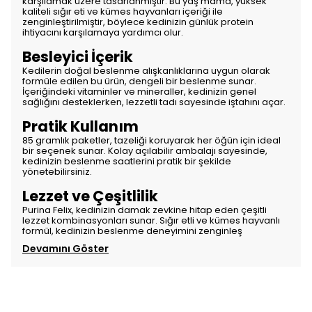
karşılamak üzere tasarlanmıştır. Bu yaş mama, yüksek
kaliteli sığır eti ve kümes hayvanları içeriği ile
zenginleştirilmiştir, böylece kedinizin günlük protein
ihtiyacını karşılamaya yardımcı olur.
Besleyici İçerik
Kedilerin doğal beslenme alışkanlıklarına uygun olarak
formüle edilen bu ürün, dengeli bir beslenme sunar.
İçeriğindeki vitaminler ve mineraller, kedinizin genel
sağlığını desteklerken, lezzetli tadı sayesinde iştahını açar.
Pratik Kullanım
85 gramlık paketler, tazeliği koruyarak her öğün için ideal
bir seçenek sunar. Kolay açılabilir ambalajı sayesinde,
kedinizin beslenme saatlerini pratik bir şekilde
yönetebilirsiniz.
Lezzet ve Çeşitlilik
Purina Felix, kedinizin damak zevkine hitap eden çeşitli
lezzet kombinasyonları sunar. Sığır etli ve kümes hayvanlı
formül, kedinizin beslenme deneyimini zenginleş
Devamını Göster