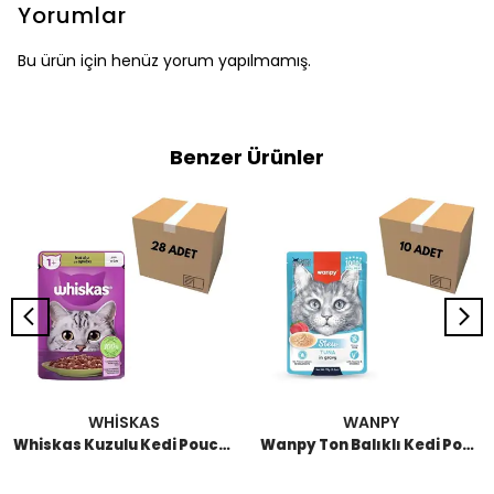
Yorumlar
Bu ürün için henüz yorum yapılmamış.
Benzer Ürünler
WHİSKAS
WANPY
Whiskas Kuzulu Kedi Pouch 85 GR (28 Adet)
Wanpy Ton Balıklı Kedi Pouch 70 GR (10 Adet)