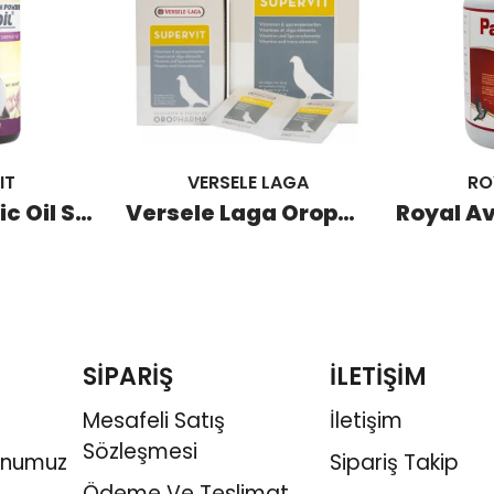
IT
VERSELE LAGA
RO
Depovit Garlic Oil Sarımsak Yağı 380 ML
Versele Laga Oropharma Supervit Güvercin Vitamin-iz Element Karışımı (40 Adet)
SİPARİŞ
İLETİŞİM
Mesafeli Satış
İletişim
Sözleşmesi
onumuz
Sipariş Takip
Ödeme Ve Teslimat