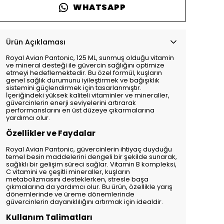
WHATSAPP
Ürün Açıklaması
Royal Avian Pantonic, 125 ML, sunmuş olduğu vitamin
ve mineral desteği ile güvercin sağlığını optimize
etmeyi hedeflemektedir. Bu özel formül, kuşların
genel sağlık durumunu iyileştirmek ve bağışıklık
sistemini güçlendirmek için tasarlanmıştır.
İçeriğindeki yüksek kaliteli vitaminler ve mineraller,
güvercinlerin enerji seviyelerini artırarak
performanslarını en üst düzeye çıkarmalarına
yardımcı olur.
Özellikler ve Faydalar
Royal Avian Pantonic, güvercinlerin ihtiyaç duyduğu
temel besin maddelerini dengeli bir şekilde sunarak,
sağlıklı bir gelişim süreci sağlar. Vitamin B kompleksi,
C vitamini ve çeşitli mineraller, kuşların
metabolizmasını desteklerken, stresle başa
çıkmalarına da yardımcı olur. Bu ürün, özellikle yarış
dönemlerinde ve üreme dönemlerinde
güvercinlerin dayanıklılığını artırmak için idealdir.
Kullanım Talimatları