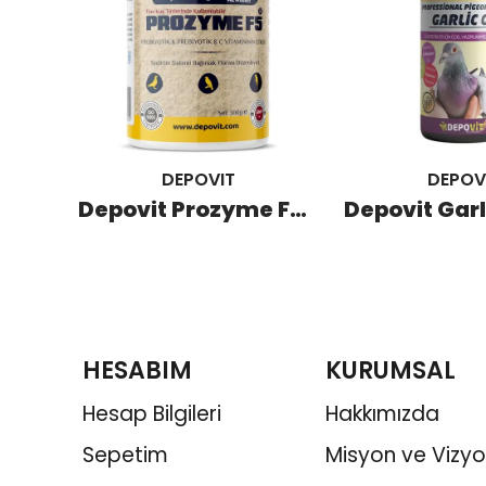
DEPOVIT
DEPOV
Versele Laga Oro Digest Bağırsak Düzenleyici 150 GR
Depovit Prozyme F5 Probiyotik ve Multienzimler 300 GR
HESABIM
KURUMSAL
Hesap Bilgileri
Hakkımızda
Sepetim
Misyon ve Vizy