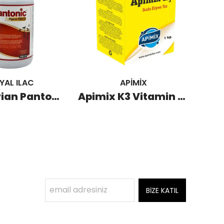
YAL ILAC
APİMİX
Royal Avian Pantonic Vitamin ve Mineral Desteği 500 ML
Apimix K3 Vitamin ve Aminoasit Takviyesi 1 KG
BİZE KATIL