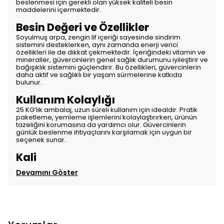
beslenmesi için gerekli olan yüksek kaliteli besin
maddelerini içermektedir.
Besin Değeri ve Özellikler
Soyulmuş arpa, zengin lif içeriği sayesinde sindirim
sistemini desteklerken, aynı zamanda enerji verici
özellikleri ile de dikkat çekmektedir. İçeriğindeki vitamin ve
mineraller, güvercinlerin genel sağlık durumunu iyileştirir ve
bağışıklık sistemini güçlendirir. Bu özellikleri, güvercinlerin
daha aktif ve sağlıklı bir yaşam sürmelerine katkıda
bulunur.
Kullanım Kolaylığı
25 KG’lık ambalaj, uzun süreli kullanım için idealdir. Pratik
paketleme, yemleme işlemlerini kolaylaştırırken, ürünün
tazeliğini korumasına da yardımcı olur. Güvercinlerin
günlük beslenme ihtiyaçlarını karşılamak için uygun bir
seçenek sunar.
Kali
Devamını Göster