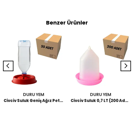
Benzer Ürünler
DURU YEM
DURU YEM
Civciv Suluk Geniş Ağız Pet Şişe (50 Adet)
Civciv Suluk 0,7 LT (200 Adet)