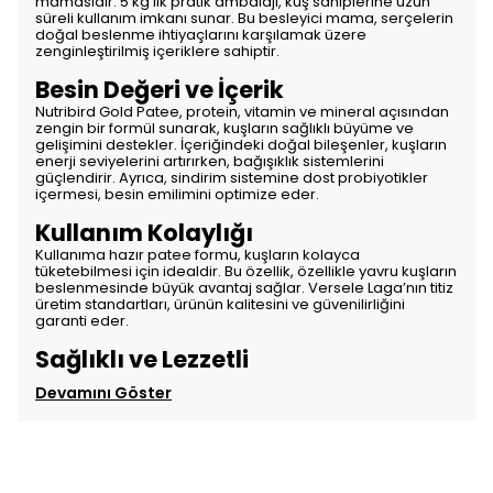
mamasıdır. 5 kg’lık pratik ambalajı, kuş sahiplerine uzun
süreli kullanım imkanı sunar. Bu besleyici mama, serçelerin
doğal beslenme ihtiyaçlarını karşılamak üzere
zenginleştirilmiş içeriklere sahiptir.
Besin Değeri ve İçerik
Nutribird Gold Patee, protein, vitamin ve mineral açısından
zengin bir formül sunarak, kuşların sağlıklı büyüme ve
gelişimini destekler. İçeriğindeki doğal bileşenler, kuşların
enerji seviyelerini artırırken, bağışıklık sistemlerini
güçlendirir. Ayrıca, sindirim sistemine dost probiyotikler
içermesi, besin emilimini optimize eder.
Kullanım Kolaylığı
Kullanıma hazır patee formu, kuşların kolayca
tüketebilmesi için idealdir. Bu özellik, özellikle yavru kuşların
beslenmesinde büyük avantaj sağlar. Versele Laga’nın titiz
üretim standartları, ürünün kalitesini ve güvenilirliğini
garanti eder.
Sağlıklı ve Lezzetli
Devamını Göster