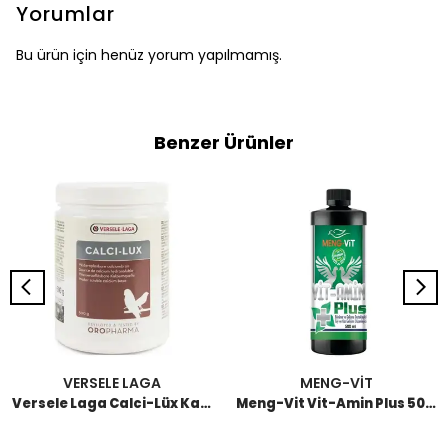
Yorumlar
Bu ürün için henüz yorum yapılmamış.
Benzer Ürünler
VERSELE LAGA
MENG-VİT
Versele Laga Calci-Lüx Kalsiyum Desteği 500 GR
Meng-Vit Vit-Amin Plus 500 ML