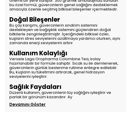
önemli bir yere sahiptir. 300 gramlık ambalajında sunulan
bu özel formül, güvercinlerin genel sağlığını desteklemek
amacıyla özenle seçilmiş bitkisel bileşenler içermektedir.
Doğal Bileşenler
Bu çay karışımı, güvercinlerin sindirim sistemini
destekleyen ve bağışıklık sistemini güçlendiren doğal
bitkilerle zenginleştirilmiştir. İçeriğindeki bitkisel özler,
kuşların stres seviyelerini azaltmaya yardımcı olurken, aynı
zamanda enerji seviyelerini artırır.
Kullanım Kolaylığı
Versele Laga Oropharma Colombine Tea, kolay
hazırlanabilir bir formüle sahiptir. Sıcak su ile demlenerek,
güvercinlerin günlük beslenme rutinine entegre edilebilir.
Bu, kuşların su tüketimini artırarak, genel hidrasyon
seviyelerini iyileştirir.
Sağlık Faydaları
Düzenli kullanım, güvercinlerin tüy sağlığını iyileştirir ve
parlak bir görünüm kazandırır. Ay
Devamını Göster