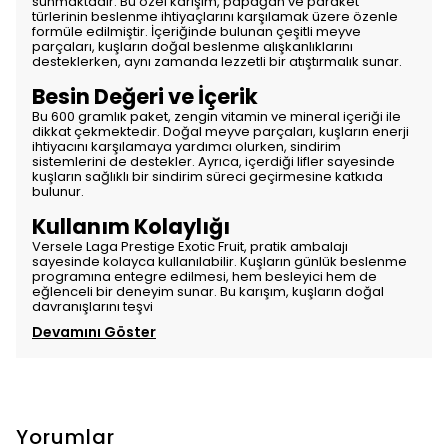
sunmaktadır. Bu özel karışım, papağan ve paraket
türlerinin beslenme ihtiyaçlarını karşılamak üzere özenle
formüle edilmiştir. İçeriğinde bulunan çeşitli meyve
parçaları, kuşların doğal beslenme alışkanlıklarını
desteklerken, aynı zamanda lezzetli bir atıştırmalık sunar.
Besin Değeri ve İçerik
Bu 600 gramlık paket, zengin vitamin ve mineral içeriği ile
dikkat çekmektedir. Doğal meyve parçaları, kuşların enerji
ihtiyacını karşılamaya yardımcı olurken, sindirim
sistemlerini de destekler. Ayrıca, içerdiği lifler sayesinde
kuşların sağlıklı bir sindirim süreci geçirmesine katkıda
bulunur.
Kullanım Kolaylığı
Versele Laga Prestige Exotic Fruit, pratik ambalajı
sayesinde kolayca kullanılabilir. Kuşların günlük beslenme
programına entegre edilmesi, hem besleyici hem de
eğlenceli bir deneyim sunar. Bu karışım, kuşların doğal
davranışlarını teşvi
Devamını Göster
Yorumlar