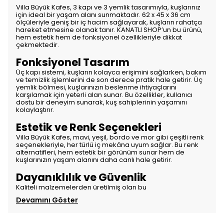
Villa Büyük Kafes, 3 kapı ve 3 yemlik tasarımıyla, kuşlarınız
için ideal bir yaşam alanı sunmaktadır. 62 x 45 x 36 cm
ölçüleriyle geniş bir iç hacim sağlayarak, kuşların rahatça
hareket etmesine olanak tanır. KANATLI SHOP’un bu ürünü,
hem estetik hem de fonksiyonel özellikleriyle dikkat
çekmektedir.
Fonksiyonel Tasarım
Üç kapı sistemi, kuşların kolayca erişimini sağlarken, bakım
ve temizlik işlemlerini de son derece pratik hale getirir. Üç
yemlik bölmesi, kuşlarınızın beslenme ihtiyaçlarını
karşılamak için yeterli alan sunar. Bu özellikler, kullanıcı
dostu bir deneyim sunarak, kuş sahiplerinin yaşamını
kolaylaştırır.
Estetik ve Renk Seçenekleri
Villa Büyük Kafes, mavi, yeşil, bordo ve mor gibi çeşitli renk
seçenekleriyle, her türlü iç mekâna uyum sağlar. Bu renk
alternatifleri, hem estetik bir görünüm sunar hem de
kuşlarınızın yaşam alanını daha canlı hale getirir.
Dayanıklılık ve Güvenlik
Kaliteli malzemelerden üretilmiş olan bu
Devamını Göster