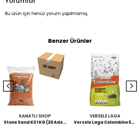
Yorumlar
Bu ürün için henüz yorum yapılmamış.
Benzer Ürünler
KANATLI SHOP
VERSELE LAGA
Stone Sand Kil 1 KG (20 Adet)
Versele Laga Colombine Energy Corn Ic+ Güvercin Pelet Yem 15 KG