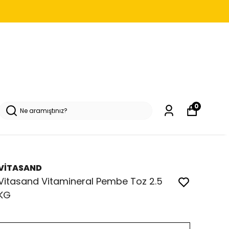
0
VİTASAND
Vitasand Vitamineral Pembe Toz 2.5
KG