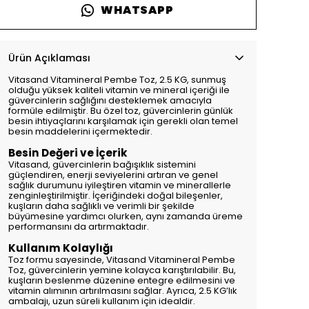
WHATSAPP
Ürün Açıklaması
Vitasand Vitamineral Pembe Toz, 2.5 KG, sunmuş
olduğu yüksek kaliteli vitamin ve mineral içeriği ile
güvercinlerin sağlığını desteklemek amacıyla
formüle edilmiştir. Bu özel toz, güvercinlerin günlük
besin ihtiyaçlarını karşılamak için gerekli olan temel
besin maddelerini içermektedir.
Besin Değeri ve İçerik
Vitasand, güvercinlerin bağışıklık sistemini
güçlendiren, enerji seviyelerini artıran ve genel
sağlık durumunu iyileştiren vitamin ve minerallerle
zenginleştirilmiştir. İçeriğindeki doğal bileşenler,
kuşların daha sağlıklı ve verimli bir şekilde
büyümesine yardımcı olurken, aynı zamanda üreme
performansını da artırmaktadır.
Kullanım Kolaylığı
Toz formu sayesinde, Vitasand Vitamineral Pembe
Toz, güvercinlerin yemine kolayca karıştırılabilir. Bu,
kuşların beslenme düzenine entegre edilmesini ve
vitamin alımının artırılmasını sağlar. Ayrıca, 2.5 KG’lık
ambalajı, uzun süreli kullanım için idealdir.