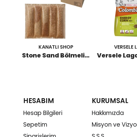
KANATLI SHOP
VERSELE 
Vitasand Mineralli Kuş Kumu 350 GR
Stone Sand Bölmeli 1 KG (20 Adet)
HESABIM
KURUMSAL
Hesap Bilgileri
Hakkımızda
Sepetim
Misyon ve Vizy
Siparişlerim
S.S.S