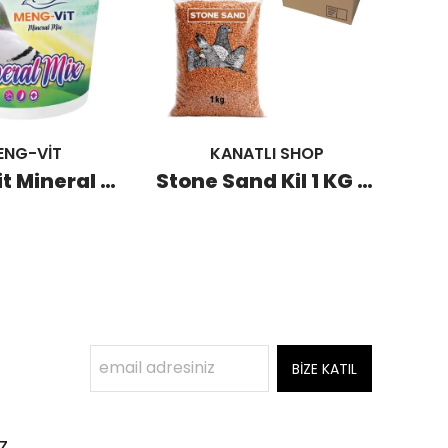
ENG-VİT
KANATLI SHOP
Meng-Vit Mineral Mix 10 KG
Stone Sand Kil 1 KG (20 Adet)
BİZE KATIL
z