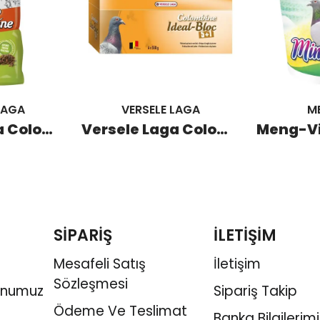
LAGA
VERSELE LAGA
M
Versele Laga Colombine Energy Corn Ic+ Güvercin Pelet Yem 15 KG
Versele Laga Colombine İdeal Bloc 5+1
SİPARİŞ
İLETİŞİM
Mesafeli Satış
İletişim
Sözleşmesi
onumuz
Sipariş Takip
Ödeme Ve Teslimat
Banka Bilgilerimi