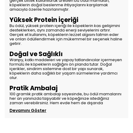
gerçek biftek kullanılarak üretilen bu ödül mamaları,
köpeklerin doğal beslenme ihtiyaçlarını karşılamak
amacıyla özenle hazırlanmıştır.
Yüksek Protein İçeriği
Bu ödül, yüksek protein içeriği ile köpeklerin kas gelişimini
desteklerken, aynı zamanda enerji seviyelerini artırır.
Gerçek et kullanımı, köpeklerin lezzet algısını tatmin eder
ve onları ödüllendirmek için mükemmel bir seçenek haline
getirir.
Doğal ve Sağlıklı
Wanpy, katkı maddeleri ve yapay tatlandırıcılar içermeyen
formülü ile köpeklerin sağlığını ön planda tutar. Doğal
içerikler, sindirim sistemine dost bir yapı sunarak,
köpeklerin daha sağlıklı bir yaşam sürmelerine yardımcı
olur.
Pratik Ambalaj
100 gramlık pratik ambalajı sayesinde, bu ödül mamalarını
her an yanınızda taşıyabilir ve köpeğinize istediğiniz
zaman verebilirsiniz. Hem evde hem de dışarıda
Devamını Göster