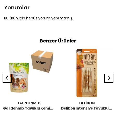
Yorumlar
Bu ürün için henüz yorum yapılmamış.
Benzer Ürünler
GARDENMİX
DELİBON
Gardenmix Tavuklu Kemik Köpek Ödülü 75 GR (12 Adet)
Delibon İntensive Tavuklu Burgu Ödül Kemik 8'li