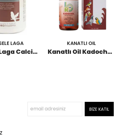
SELE LAGA
KANATLI OIL
Versele Laga Calci-Lüx Kalsiyum Desteği 500 GR
Kanatlı Oil Kadochol Karaciğer Destekleyici 250 ML
BİZE KATIL
z