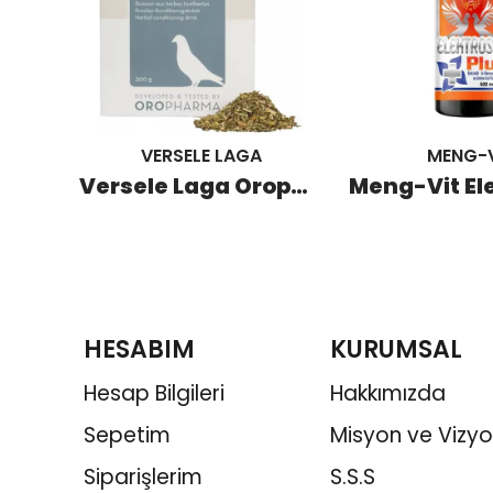
VERSELE LAGA
MENG-V
Röhnfried Carni-Speed L-Karnitinli Metobolizma Düzenleyeci Yağ Yakıcı 500 ML
Versele Laga Oropharma Colombine Tea Güvercin Bitkisel Çay Karışımı 300 GR
HESABIM
KURUMSAL
Hesap Bilgileri
Hakkımızda
Sepetim
Misyon ve Vizy
Siparişlerim
S.S.S