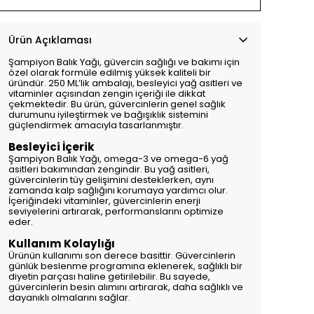
Ürün Açıklaması
Şampiyon Balık Yağı, güvercin sağlığı ve bakımı için
özel olarak formüle edilmiş yüksek kaliteli bir
üründür. 250 ML’lik ambalajı, besleyici yağ asitleri ve
vitaminler açısından zengin içeriği ile dikkat
çekmektedir. Bu ürün, güvercinlerin genel sağlık
durumunu iyileştirmek ve bağışıklık sistemini
güçlendirmek amacıyla tasarlanmıştır.
Besleyici İçerik
Şampiyon Balık Yağı, omega-3 ve omega-6 yağ
asitleri bakımından zengindir. Bu yağ asitleri,
güvercinlerin tüy gelişimini desteklerken, aynı
zamanda kalp sağlığını korumaya yardımcı olur.
İçeriğindeki vitaminler, güvercinlerin enerji
seviyelerini artırarak, performanslarını optimize
eder.
Kullanım Kolaylığı
Ürünün kullanımı son derece basittir. Güvercinlerin
günlük beslenme programına eklenerek, sağlıklı bir
diyetin parçası haline getirilebilir. Bu sayede,
güvercinlerin besin alımını artırarak, daha sağlıklı ve
dayanıklı olmalarını sağlar.