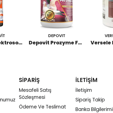
İT
DEPOVIT
VER
Meng-Vit Elektrosol Plus 500 ML
Depovit Prozyme F5 Probiyotik ve Multienzimler 1 KG
SİPARİŞ
İLETİŞİM
Mesafeli Satış
İletişim
Sözleşmesi
onumuz
Sipariş Takip
Ödeme Ve Teslimat
Banka Bilgilerimi